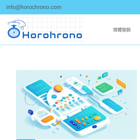
info@horochrono.com
媒體營銷