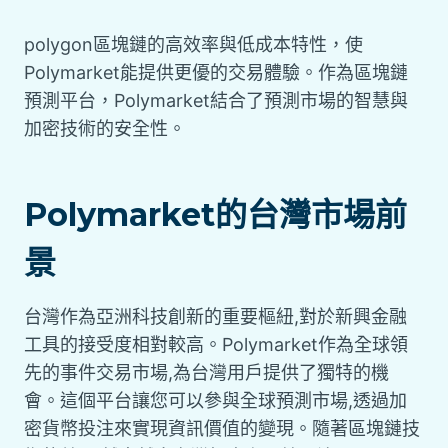
polygon區塊鏈的高效率與低成本特性，使
Polymarket能提供更優的交易體驗。作為區塊鏈
預測平台，Polymarket結合了預測市場的智慧與
加密技術的安全性。
Polymarket的台灣市場前
景
台灣作為亞洲科技創新的重要樞紐,對於新興金融
工具的接受度相對較高。Polymarket作為全球領
先的事件交易市場,為台灣用戶提供了獨特的機
會。這個平台讓您可以參與全球預測市場,透過加
密貨幣投注來實現資訊價值的變現。隨著區塊鏈技