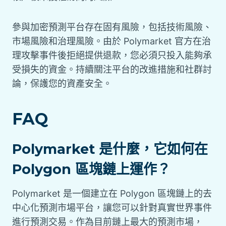
參與加密預測平台存在固有風險，包括技術風險、
市場風險和治理風險。由於 Polymarket 官方在治
理攻擊事件後拒絕提供退款，您必須只投入能夠承
受損失的資金。持續關注平台的改進措施和社群討
論，保護您的資產安全。
FAQ
Polymarket 是什麼，它如何在
Polygon 區塊鏈上運作？
Polymarket 是一個建立在 Polygon 區塊鏈上的去
中心化預測市場平台，讓您可以針對真實世界事件
進行預測交易。作為目前鏈上最大的預測市場，