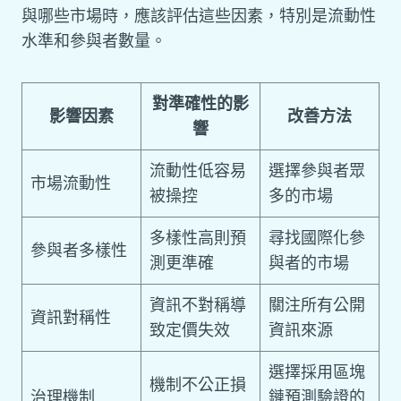
與哪些市場時，應該評估這些因素，特別是流動性
水準和參與者數量。
對準確性的影
影響因素
改善方法
響
流動性低容易
選擇參與者眾
市場流動性
被操控
多的市場
多樣性高則預
尋找國際化參
參與者多樣性
測更準確
與者的市場
資訊不對稱導
關注所有公開
資訊對稱性
致定價失效
資訊來源
選擇採用區塊
機制不公正損
治理機制
鏈預測驗證的