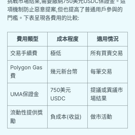
挑戰市場結果,需要繳納750美元USDC保證金。這
項機制防止惡意提案,但也提高了普通用戶參與的
門檻。下表呈現各費用的比較:
費用類型
成本程度
適用情況
交易手續費
極低
所有買賣交易
Polygon Gas
幾元新台幣
每筆交易
費
750美元
提議或異議市
UMA保證金
USDC
場結果
流動性提供獎
負成本(收益)
做市活動
勵