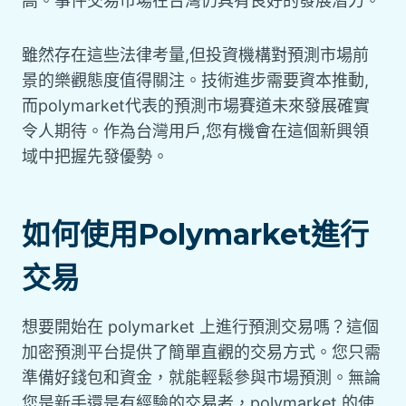
高。事件交易市場在台灣仍具有良好的發展潛力。
雖然存在這些法律考量,但投資機構對預測市場前
景的樂觀態度值得關注。技術進步需要資本推動,
而polymarket代表的預測市場賽道未來發展確實
令人期待。作為台灣用戶,您有機會在這個新興領
域中把握先發優勢。
如何使用Polymarket進行
交易
想要開始在 polymarket 上進行預測交易嗎？這個
加密預測平台提供了簡單直觀的交易方式。您只需
準備好錢包和資金，就能輕鬆參與市場預測。無論
您是新手還是有經驗的交易者，polymarket 的使