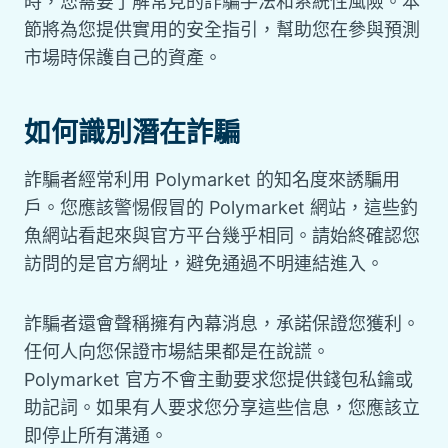
時，您需要了解常見的詐騙手法和系統性風險。本
節將為您提供實用的安全指引，幫助您在參與預測
市場時保護自己的資產。
如何識別潛在詐騙
詐騙者經常利用 Polymarket 的知名度來誘騙用
戶。您應該警惕假冒的 Polymarket 網站，這些釣
魚網站看起來與官方平台幾乎相同。請始終確認您
訪問的是官方網址，避免通過不明連結進入。
詐騙者還會聲稱擁有內幕消息，承諾保證您獲利。
任何人向您保證市場結果都是在說謊。
Polymarket 官方不會主動要求您提供錢包私鑰或
助記詞。如果有人要求您分享這些信息，您應該立
即停止所有溝通。