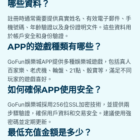
哪些資料？
註冊時通常需要提供真實姓名、有效電子郵件、手
機號碼、年齡驗證以及身份證明文件。這些資料用
於帳戶安全和身份驗證。
APP的遊戲種類有哪些？
GoFun娛樂城APP提供多種娛樂城遊戲，包括真人
百家樂、老虎機、輪盤、21點、骰寶等，滿足不同
玩家的遊戲喜好。
如何確保APP使用安全？
GoFun娛樂城採用256位SSL加密技術，並提供兩
步驟驗證，確保用戶資料和交易安全。建議使用強
密碼並定期更新。
最低充值金額是多少？