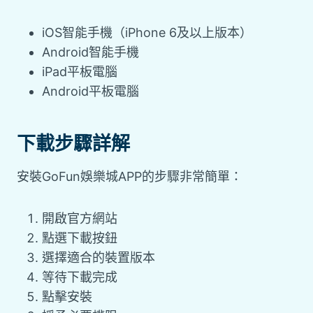
iOS智能手機（iPhone 6及以上版本）
Android智能手機
iPad平板電腦
Android平板電腦
下載步驟詳解
安裝GoFun娛樂城APP的步驟非常簡單：
開啟官方網站
點選下載按鈕
選擇適合的裝置版本
等待下載完成
點擊安裝