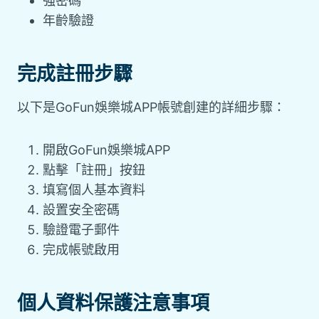
強密碼
年齡驗證
完成註冊步驟
以下是GoFun娛樂城APP帳號創建的詳細步驟：
開啟GoFun娛樂城APP
點擊「註冊」按鈕
填寫個人基本資料
設置安全密碼
驗證電子郵件
完成帳號啟用
個人資料保護注意事項