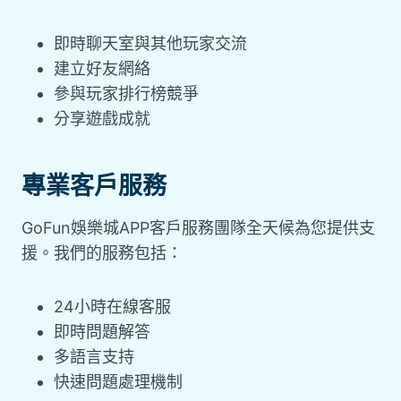
即時聊天室與其他玩家交流
建立好友網絡
參與玩家排行榜競爭
分享遊戲成就
專業客戶服務
GoFun娛樂城APP客戶服務團隊全天候為您提供支
援。我們的服務包括：
24小時在線客服
即時問題解答
多語言支持
快速問題處理機制