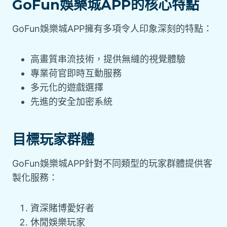
GoFun娛樂城APP的核心特點
GoFun娛樂城APP擁有多項令人印象深刻的特點：
高畫質串流技術，提供無縫的視覺體驗
專業荷官即時互動服務
多元化的遊戲選擇
先進的安全加密系統
目標玩家群體
GoFun娛樂城APP針對不同類型的玩家群體提供客
製化服務：
資深賭博愛好者
休閒娛樂玩家