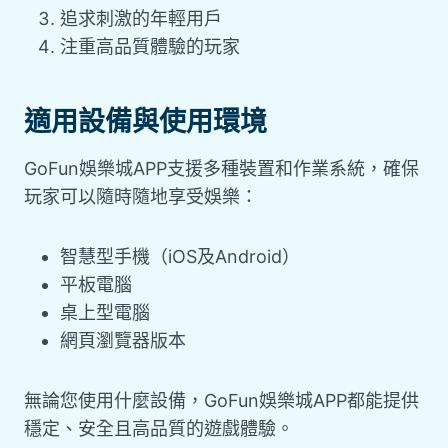
追求刺激的年輕用戶
注重高品質體驗的玩家
適用設備與使用環境
GoFun娛樂城APP支援多種裝置和作業系統，確保
玩家可以隨時隨地享受娛樂：
智慧型手機（iOS及Android）
平板電腦
桌上型電腦
網頁瀏覽器版本
無論您使用什麼設備，GoFun娛樂城APP都能提供
穩定、安全且高品質的遊戲體驗。