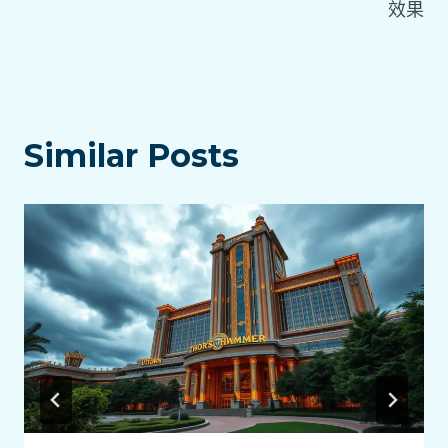
效果
Similar Posts