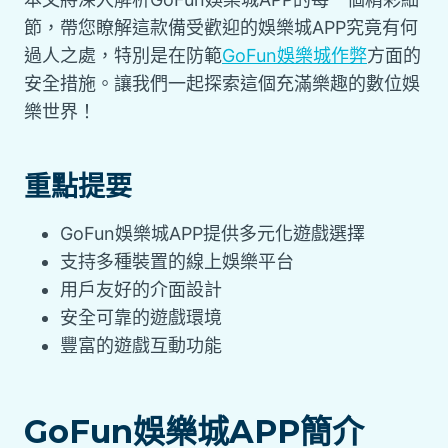
節，帶您瞭解這款備受歡迎的娛樂城APP究竟有何
過人之處，特別是在防範
GoFun娛樂城作弊
方面的
安全措施。讓我們一起探索這個充滿樂趣的數位娛
樂世界！
重點提要
GoFun娛樂城APP提供多元化遊戲選擇
支持多種裝置的線上娛樂平台
用戶友好的介面設計
安全可靠的遊戲環境
豐富的遊戲互動功能
GoFun娛樂城APP簡介