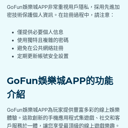
GoFun娛樂城APP非常重視用戶隱私，採用先進加
密技術保護個人資訊。在註冊過程中，請注意：
僅提供必要個人信息
使用獨特且複雜的密碼
避免在公共網絡註冊
定期更新帳號安全設置
GoFun娛樂城APP的功能
介紹
GoFun娛樂城APP為玩家提供豐富多彩的線上娛樂
體驗。這款創新的手機應用程式集遊戲、社交和客
戶服務於一體，讓您享受最頂級的線上遊戲樂趣。