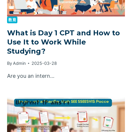
教育
What is Day 1 CPT and How to
Use It to Work While
Studying?
By
Admin
2025-03-28
Are you an intern…