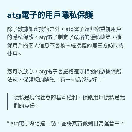
atg電子的用戶隱私保護
除了數據加密技術之外，atg電子還非常重視用戶
的隱私保護。atg電子制定了嚴格的隱私政策，確
保用戶的個人信息不會被未經授權的第三方訪問或
使用。
您可以放心，atg電子會嚴格遵守相關的數據保護
法規，保護您的隱私。有一句話說得好：“
隱私是現代社會的基本權利，保護用戶隱私是我
們的責任。
” atg電子深信這一點，並將其貫徹到日常運營中。