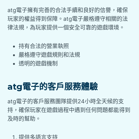
atg電子擁有完善的合法手續和良好的信譽，確保
玩家的權益得到保障。atg電子嚴格遵守相關的法
律法規，為玩家提供一個安全可靠的遊戲環境。
持有合法的營業執照
嚴格遵守遊戲規則和法規
透明的遊戲機制
atg電子的客戶服務體驗
atg電子的客戶服務團隊提供24小時全天候的支
持，確保玩家在遊戲過程中遇到任何問題都能得到
及時的幫助。
提供多語言支持