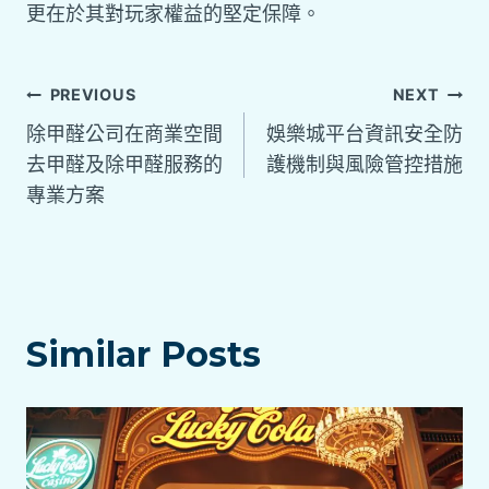
更在於其對玩家權益的堅定保障。
PREVIOUS
NEXT
除甲醛公司在商業空間
娛樂城平台資訊安全防
去甲醛及除甲醛服務的
護機制與風險管控措施
專業方案
Similar Posts