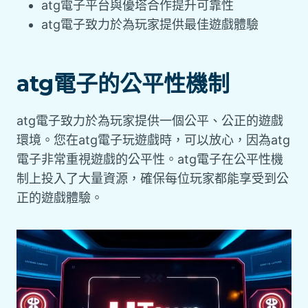
atg電子平台與優塔合作提升可靠性
atg電子致力於為玩家提供最佳遊戲體驗
atg電子的公平性機制
atg電子致力於為玩家提供一個公平、公正的遊戲
環境。您在atg電子玩遊戲時，可以放心，因為atg
電子非常重視遊戲的公平性。atg電子在公平性機
制上投入了大量資源，確保每位玩家都能享受到公
正的遊戲體驗。