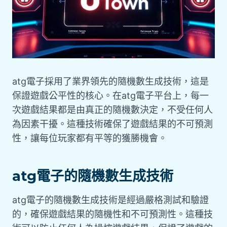
atg電子採用了業界領先的隨機數生成技術，這是
保證遊戲公平性的核心。在atg電子平台上，每一
次遊戲結果都是由真正的隨機數決定，不受任何人
為因素干擾。這種技術確保了遊戲結果的不可預測
性，讓每位玩家都有平等的獲勝機會。
atg電子的隨機數生成技術
atg電子的隨機數生成技術是經過嚴格測試和驗證
的，確保遊戲結果的隨機性和不可預測性。這種技