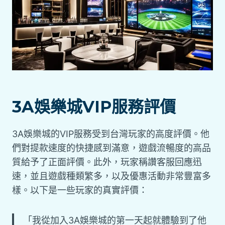
3A娛樂城VIP服務評價
3A娛樂城的VIP服務受到台灣玩家的高度評價。他
們對提款速度的快捷感到滿意，遊戲流暢度的高品
質給予了正面評價。此外，玩家稱讚客服回應迅
速，並且遊戲種類繁多，以及優惠活動非常豐富多
樣。以下是一些玩家的真實評價：
「我從加入3A娛樂城的第一天起就體驗到了他