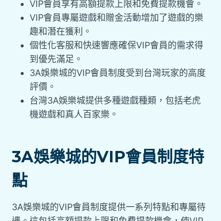
VIP會員享有高額提款上限和免費提款機會。
VIP會員專屬遊戲和贈金活動增加了遊戲的樂
趣和潛在獲利。
個性化客服和快速響應確保VIP會員的需求得
到優先滿足。
3A娛樂城的VIP會員制度受到台灣玩家的高度
評價。
台灣3A娛樂城提供多種遊戲種類，包括老虎
機遊戲和真人百家樂。
3A娛樂城的VIP會員制度特
點
3A娛樂城的VIP會員制度提供一系列特點和專屬待
遇。這包括高額提款上限和免費提款機會，使VIP