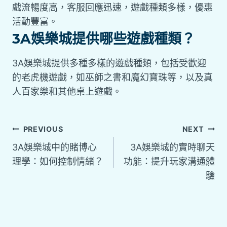
戲流暢度高，客服回應迅速，遊戲種類多樣，優惠
活動豐富。
3A娛樂城提供哪些遊戲種類？
3A娛樂城提供多種多樣的遊戲種類，包括受歡迎
的老虎機遊戲，如巫師之書和魔幻寶珠等，以及真
人百家樂和其他桌上遊戲。
PREVIOUS
NEXT
3A娛樂城中的賭博心
3A娛樂城的實時聊天
理學：如何控制情緒？
功能：提升玩家溝通體
驗