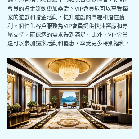
會員的資金流動更加靈活。VIP會員還可以享受獨
家的遊戲和贈金活動，提升遊戲的樂趣和潛在獲
利。個性化客戶服務為VIP會員提供快速響應和專
屬支持，確保您的需求得到滿足。此外，VIP會員
還可以參加獨家活動和優惠，享受更多特別福利。