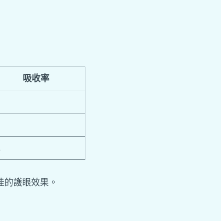
吸收率
高
中
低
佳的護眼效果。