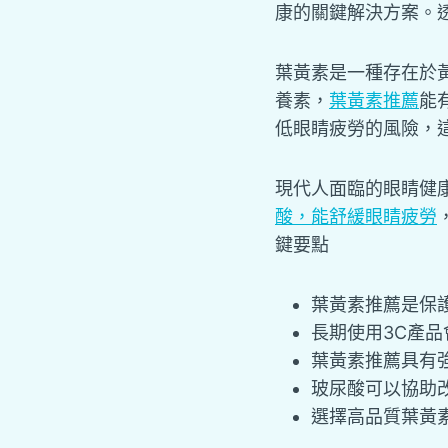
康的關鍵解決方案。
葉黃素是一種存在於
養素，
葉黃素推薦
能
低眼睛疲勞的風險，
現代人面臨的眼睛健
酸，能舒緩眼睛疲勞
鍵要點
葉黃素推薦
是保
長期使用3C產
葉黃素推薦
具有
玻尿酸可以協助
選擇高品質葉黃