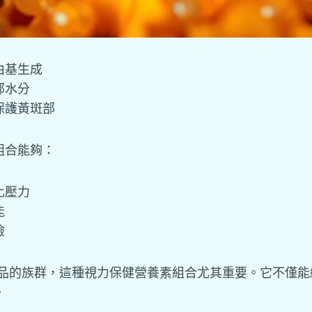
由基生成
部水分
保護黃斑部
組合能夠：
化壓力
能
險
產品的族群，這種視力保健營養素組合尤其重要。它不僅能
。