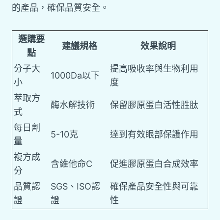
的產品，確保品質安全。
選購要
建議規格
效果說明
點
分子大
提高吸收率與生物利用
1000Da以下
小
度
萃取方
酶水解技術
保留膠原蛋白活性胜肽
式
每日劑
5-10克
達到有效眼部保護作用
量
複方成
含維他命C
促進膠原蛋白合成效率
分
品質認
SGS、ISO認
確保產品安全性與可靠
證
證
性