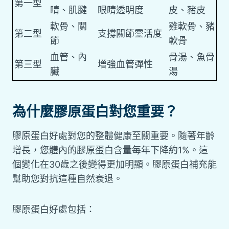
第一型
睛、肌腱
眼睛透明度
皮、豬皮
軟骨、關
雞軟骨、豬
第二型
支撐關節靈活度
節
軟骨
血管、內
骨湯、魚骨
第三型
增強血管彈性
臟
湯
為什麼膠原蛋白對您重要？
膠原蛋白好處對您的整體健康至關重要。隨著年齡
增長，您體內的膠原蛋白含量每年下降約1%。這
個變化在30歲之後變得更加明顯。膠原蛋白補充能
幫助您對抗這種自然衰退。
膠原蛋白好處包括：