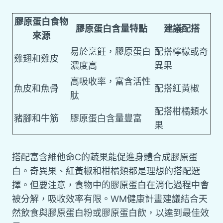
膠原蛋白食物
膠原蛋白含量特點
建議配搭
來源
易於烹飪，膠原蛋白
配搭檸檬或奇
雞翅和雞皮
濃度高
異果
高吸收率，富含活性
魚皮和魚骨
配搭紅黃椒
肽
配搭柑橘類水
豬腳和牛筋
膠原蛋白含量豐富
果
搭配富含維他命C的蔬果能促進身體合成膠原蛋
白。奇異果、紅黃椒和柑橘類都是理想的搭配選
擇。但要注意，食物中的膠原蛋白在消化過程中會
被分解，吸收效率有限。WM健康計畫建議結合天
然飲食與膠原蛋白粉或膠原蛋白飲，以達到最佳效