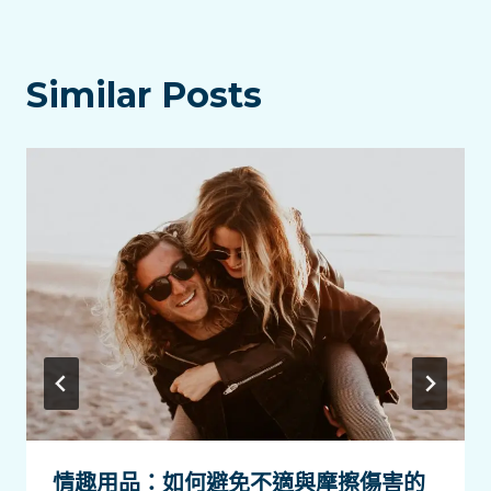
Similar Posts
情趣用品：如何避免不適與摩擦傷害的