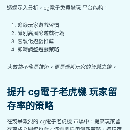
透過深入分析，cg電子免費遊玩 平台能夠：
追蹤玩家遊戲習慣
識別高風險遊戲行為
客製化遊戲推薦
即時調整遊戲策略
大數據不僅是技術，更是理解玩家的智慧之鑰。
提升 cg電子老虎機 玩家留
存率的策略
在競爭激烈的 cg電子老虎機 市場中，提高玩家留
存率成為關鍵挑戰。您需要採用創新策略，讓玩家