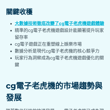
關鍵收穫
大數據技術徹底改變了cg電子老虎機遊戲體驗
精準的cg電子老虎機遊戲設計能顯著提升玩家
留存率
cg電子遊戲正在重塑線上娛樂市場
數據分析是現代cg電子老虎機的核心競爭力
玩家行為洞察成為cg電子老虎機遊戲優化的關
鍵
cg電子老虎機的市場趨勢與
發展