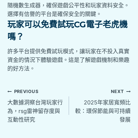
隨機數生成器，確保遊戲公平性和玩家資料安全。
選擇有信譽的平台是確保安全的關鍵。
玩家可以免費試玩CG電子老虎機
嗎？
許多平台提供免費試玩模式，讓玩家在不投入真實
資金的情況下體驗遊戲。這是了解遊戲機制和樂趣
的好方法。
PREVIOUS
NEXT
大數據洞察台灣玩家行
2025年家居寬頻比
為，rsg雷神留存度與
較：環保節能與可持續
互動性研究
發展