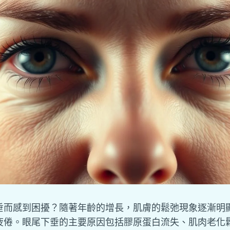
垂而感到困擾？隨著年齡的增長，肌膚的鬆弛現象逐漸明
疲倦。眼尾下垂的主要原因包括膠原蛋白流失、肌肉老化