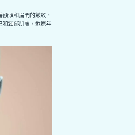
善額頭和眉間的皺紋，
巴和頸部肌膚，還原年