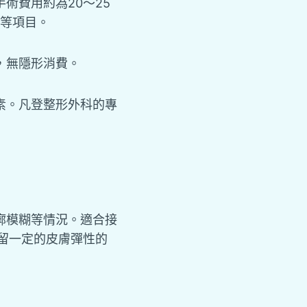
術費用約為20～25
理等項目。
，無隱形消費。
素。凡登整形外科的專
廓模糊等情況。適合接
留一定的皮膚彈性的