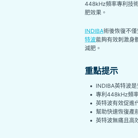
448kHz頻率專利
肥效果。
INDIBA
術後恢復不僅
特波
能夠有效刺激身
減肥。
重點提示
INDIBA英特
專利448kHz
英特波
有效促進
幫助快速恢復產
英特波
無痛且高