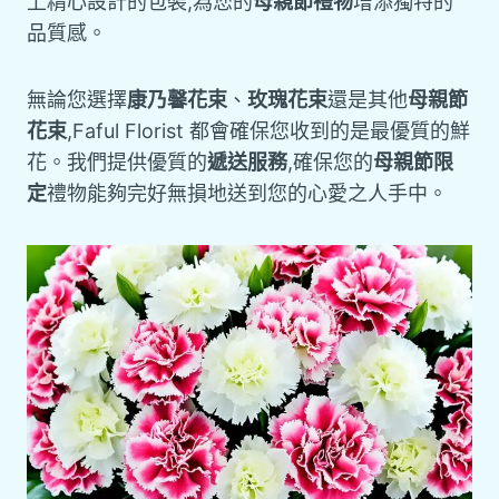
上精心設計的包裝,為您的
母親節禮物
增添獨特的
品質感。
無論您選擇
康乃馨花束
、
玫瑰花束
還是其他
母親節
花束
,Faful Florist 都會確保您收到的是最優質的鮮
花。我們提供優質的
遞送服務
,確保您的
母親節限
定
禮物能夠完好無損地送到您的心愛之人手中。