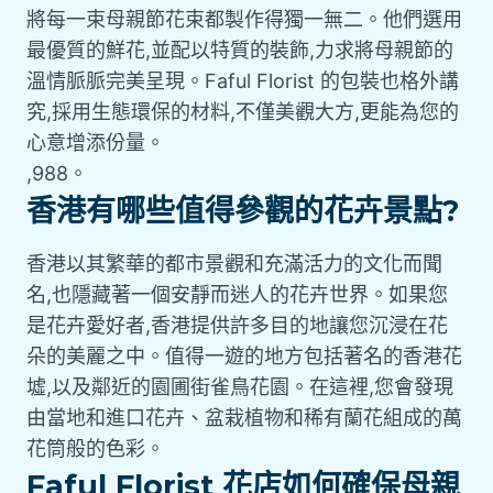
將每一束母親節花束都製作得獨一無二。他們選用
最優質的鮮花,並配以特質的裝飾,力求將母親節的
溫情脈脈完美呈現。Faful Florist 的包裝也格外講
究,採用生態環保的材料,不僅美觀大方,更能為您的
心意增添份量。
,988。
香港有哪些值得參觀的花卉景點?
香港以其繁華的都市景觀和充滿活力的文化而聞
名,也隱藏著一個安靜而迷人的花卉世界。如果您
是花卉愛好者,香港提供許多目的地讓您沉浸在花
朵的美麗之中。值得一遊的地方包括著名的香港花
墟,以及鄰近的園圃街雀鳥花園。在這裡,您會發現
由當地和進口花卉、盆栽植物和稀有蘭花組成的萬
花筒般的色彩。
Faful Florist 花店如何確保母親