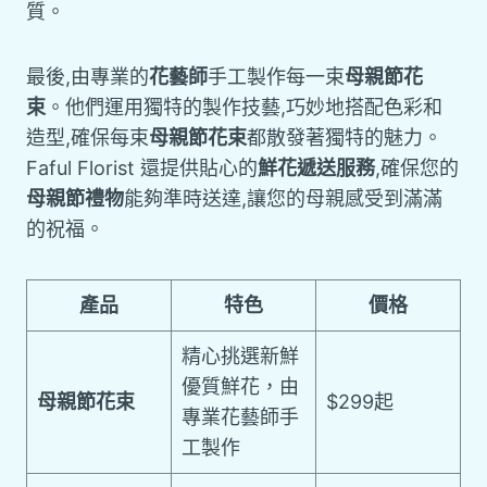
質。
最後,由專業的
花藝師
手工製作每一束
母親節花
束
。他們運用獨特的製作技藝,巧妙地搭配色彩和
造型,確保每束
母親節花束
都散發著獨特的魅力。
Faful Florist 還提供貼心的
鮮花遞送服務
,確保您的
母親節禮物
能夠準時送達,讓您的母親感受到滿滿
的祝福。
產品
特色
價格
精心挑選新鮮
優質鮮花，由
母親節花束
$299起
專業花藝師手
工製作