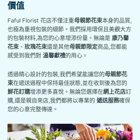
價值
Faful Florist 花店不僅注重
母親節花束
本身的品質,
也極為重視包裝的細節。我們採用環保且美觀大方
的包裝材料,為您的心意增添份量。無論是
康乃馨
花束
、
玫瑰花束
還是其他
母親節限定
商品,您都能
感受到我們對
溫馨獻禮
的用心。
透過精心設計的包裝,我們希望能讓您的
母親節花
束
在遞送過程中保持最佳狀態,並在收到後為您的
鮮花訂購
增添更多喜悅。無論您選擇在
網上花店
訂
購,還是親自來店,我們都將以專業的
遞送服務
確保
您的心意完整傳達。