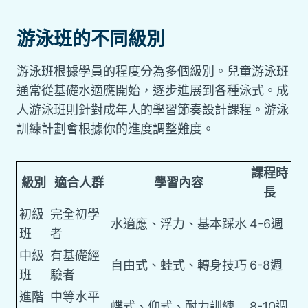
游泳班的不同級別
游泳班根據學員的程度分為多個級別。兒童游泳班
通常從基礎水適應開始，逐步進展到各種泳式。成
人游泳班則針對成年人的學習節奏設計課程。游泳
訓練計劃會根據你的進度調整難度。
課程時
級別
適合人群
學習內容
長
初級
完全初學
水適應、浮力、基本踩水
4-6週
班
者
中級
有基礎經
自由式、蛙式、轉身技巧
6-8週
班
驗者
進階
中等水平
蝶式、仰式、耐力訓練
8-10週