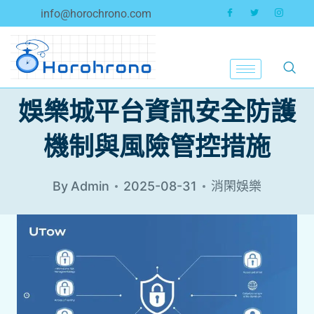
info@horochrono.com
娛樂城平台資訊安全防護
機制與風險管控措施
By
Admin
2025-08-31
消閑娛樂