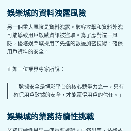
娛樂城的資料洩露風險
另一個重大風險是資料洩露。駭客攻擊和資料外洩
可能導致用戶敏感資訊被盜取。為了應對這一風
險，優塔娛樂城採用了先進的數據加密技術，確保
用戶資料的安全。
正如一位業界專家所說：
「數據安全是博彩平台的核心競爭力之一，只有
確保用戶數據的安全，才能贏得用戶的信任。」
娛樂城的業務持續性挑戰
業務持續性是另一個重要挑戰。自然災害、技術故