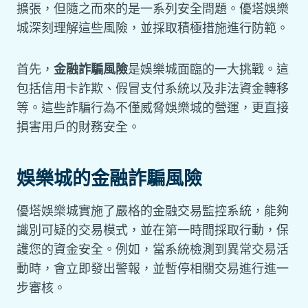
擴張，但隨之而來的是一系列安全問題。優塔娛樂
城深刻理解這些風險，並採取積極措施進行防範。
首先，
金融詐騙風險
是娛樂城面臨的一大挑戰。這
包括信用卡詐欺、假冒支付系統以及非法資金轉移
等。這些詐騙行為不僅威脅娛樂城的營運，更直接
損害用戶的財務安全。
娛樂城的金融詐騙風險
優塔娛樂城實施了嚴格的金融交易監控系統，能夠
識別可疑的交易模式，並在第一時間採取行動，保
護您的資金安全。例如，當系統檢測到異常交易活
動時，會立即發出警報，並暫停相關交易進行進一
步審核。