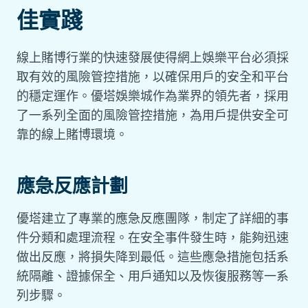
佳實踐
線上賭博行業的快速發展使得網上娛樂平台必須採
取有效的風險管控措施，以確保用戶的安全和平台
的穩定運作。優塔娛樂城作為業界的領先者，採用
了一系列全面的風險管控措施，為用戶提供安全可
靠的線上賭博環境。
應急反應計劃
優塔建立了專業的應急反應團隊，制定了詳細的事
件分類和處理流程。在安全事件發生時，能夠迅速
做出反應，將損失降到最低。這些應急措施包括系
統隔離、證據保全、用戶通知以及恢復服務等一系
列步驟。