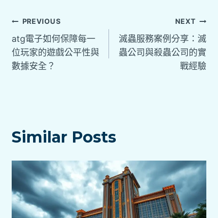
PREVIOUS
NEXT
atg電子如何保障每一
滅蟲服務案例分享：滅
位玩家的遊戲公平性與
蟲公司與殺蟲公司的實
數據安全？
戰經驗
Similar Posts