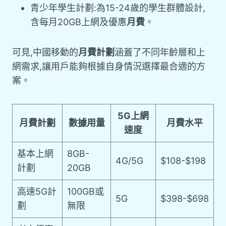
青少年學生計劃:為15-24歲的學生群體設計,
含每月20GB上網及優惠
月費
。
可見,中國移動的
月費計劃
涵蓋了不同年齡層和上
網需求,讓用戶能夠根據自身情況選擇最合適的方
案。
5G上網
月費計劃
數據用量
月費水平
速度
基本上網
8GB-
4G/5G
$108-$198
計劃
20GB
高速5G計
100GB或
5G
$398-$698
劃
無限